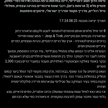
טיסה הלוך ושוב לטביליסי, לינה במלונות ברמה גבוהה ואירוח כפרי מפנק,
פנסיון מלא (3 ארוחות ביום), רכבי שטח איכותיים בנהיגה עצמית, מסלולי
טיול רגליים, מדריך מקומי ומדריך ישראלי, פינוקים והפתעות
תאריך יציאה מובטח: 17-24.08.25
8 ימי טיול מלאים ואתם מוזמנים להתמסר לטבע ולקסם הגיאורגי כיוון
שגיאורגיה מבטיחה וגם מקיימת, Jeep & Trek – מסע שטח חווייתי
ברוכים הבאים לגאורגיה - ארץ של הרים דרמטיים, נהרות שוצפים, כפרים
ציוריים ואנשים חמים.
הצטרפו אלינו כי המסע שלנו מתחיל בטביליסי , עיר הבירה התוססת, ונמשך
צפונה לעבר הרי הקווקז. נהלך בין תהומות וגשרים תלויים בקניון דאשבשי,
נבקר באגמי צאלקה וטבאצקורי האלפינים, ונעבור במעברי הרים בגובה 2,300
מטרים.
נשוט ברפטינג על נהר שוצף, בבורג'ומי, נכין קפה מקומי לצד הנחל ביער קסום
ונחליק במזחלות במורד ההר. בדרך חזרה נעצור במבצר אנאנורי ובאגם ז'ינואלי,
ונקנח בסיור בעיר העתיקה של טביליסי עם ארוחת פרידה פולקלוריסטית
חגיגית .
אז בואו נצא לטיול שטח עוצמתי שמשלב נהיגה אתגרית, נופים פראיים, טבע
בלתי נגמר וחיבור עמוק לתרבות המקומית. זו גיאורגיה כפי שלא הכרתם.