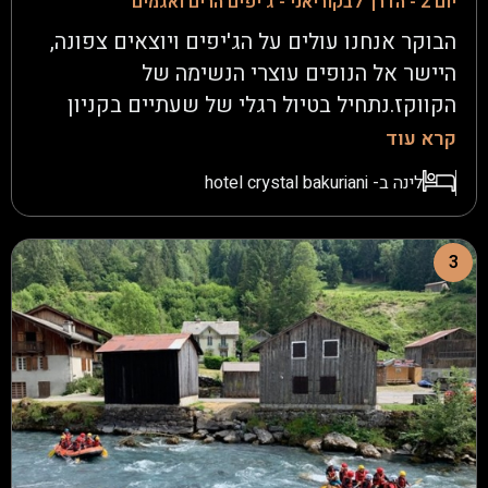
יום 2 - הדרך לבקוריאני - ג'יפים הרים ואגמים
הבוקר אנחנו עולים על הג'יפים ויוצאים צפונה,
היישר אל הנופים עוצרי הנשימה של
הקווקז.נתחיל בטיול רגלי של שעתיים בקניון
"דאשבשי", שם גשרי זכוכית תלויים מעל
קרא עוד
תהומות עמוקים ונחלים זורמים
לינה ב- hotel crystal bakuriani
למרגלותינו.נמשיך אל אגם צאלקה, פנינת טבע
בגובה 1350 מטר מעל פני הים, נתענג על ארוחת
צהריים במסעדה מקומית.בהמשך הדרך, נחצה
3
כפרים ציוריים ונעצור ליד אגם טאבצקורי (2020
מטר), אגם אלפיני מרהיב שמוקף בהרים
דרמטיים.נחצה את מעבר צחרצקרו (2360 מטר)
ונרגיש את האוויר הצלול של ההרים לפני שנרד
לבקוריאני - עיירת הסקי המפורסמת של
גאורגיה.