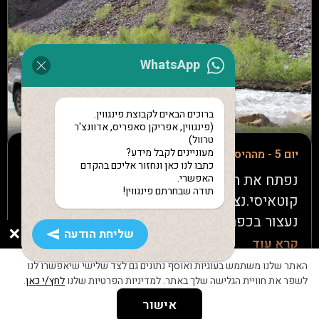
במסעדה על גדת נהר ריוני: בשר, תבשילים ויין
גאורגי משובח.
WhatsApp
ברוכים הבאים לקבוצת פינגווין.
(פינגווין, אפריקן סאפריס, אדוונצ'ר
טרוול)
מעוניינים לקבל מידע?
יום 5 - מההיסטוריה של קוטאיסי לפסגות של גודאורי
כתבו לנו כאן ונחזור אליכם בהקדם
נפתח את היום בשוק הצבעוני והתוסס של
האפשרי.
תודה שבחרתם פינגווין!
קוטאיסי.נצא לנסיעה ארוכה ב-high way. בדרך
נעצור בכפר אתני, נבקר ביקב משפחתי, נהנה
×
שליחת הודעה
מהיין הגאורגי המפורסם, נאכל ארוחת צהריים
קרא עוד
ונהנה ממופע פולקלור מקומי.נמשיך במסע בדרך
האתר שלנו משתמש בעוגיות ואוסף נתונים גם לצד שלישי שיאפשרו לנו
לינה ב- hotel mountain house
הצבאית ההיסטורית, הנוף כאן פשוט מהמם.
לשפר את חוויית הגלישה שלך באתר. למדיניות הפרטיות שלנו
לחץ/י כאן
.
נעצור להתרעננות ליד סכר שינוואלי. נמשיך
אישור