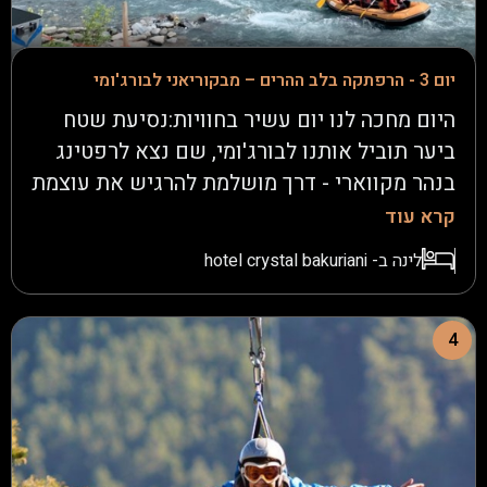
יום 3 - הרפתקה בלב ההרים – מבקוריאני לבורג'ומי
היום מחכה לנו יום עשיר בחוויות:נסיעת שטח
ביער תוביל אותנו לבורג'ומי, שם נצא לרפטינג
בנהר מקווארי - דרך מושלמת להרגיש את עוצמת
המים.נאכל ארוחת צהריים במסעדה בעיירה.נצא
קרא עוד
לטיול רגלי ביער קסום לצד נחל זורם- זהו
לינה ב- hotel crystal bakuriani
הפארק ההיסטורי של בורג'ומי - וכמיטב המסורת
הישראלית, נכין קפה ונאכל אבטיח לצד
הנחל.נחזור לבקוריאני ונעלה ברכבל לפסגת
4
ההרים בגובה 3,030 מטרים - לתצפית פנורמית
מרהיבה על הפסגות המושלגות. שם מחכה לנו
פעילות כיפית במיוחד הטובוגן - מזחלת מהירה
במורד ההר. לילה שני במלון Crystal - הבריכה,