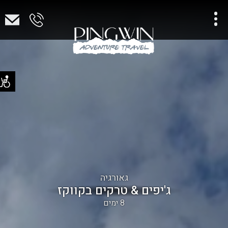
גאורגיה
ג'יפים & טרקים בקווקז
8 ימים