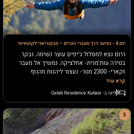
הסאונה והג'קוזי והספא מחכים לכם.
יום 4 - נסיעה דרך מעברי ההרים – מבקוריאני לקוטאיסי
היום נצא למסלול ג'יפים עוצר נשימה. נבקר
בטירה עות'מנית- אחלציקה. נמשיך אל מעבר
זקארי- 2300 מטר- נעצור ליהנות מהנוף
הפנורמי.בצהרים נעשה פיקניק ביער- נבשל,
קרא עוד
נבעיר מדורה קטנה ונהנה מהיופי של הטבע.
לינה ב- Gelati Residence Kutaisi
נמשיך בנסיעה אל עמק סאירמה, שם מחכה לנו
אקשן - זיפליין (אומגה מהירה) מעל הנהר- מוצ'ו
כיף. נמשיך בדרכנו בכביש המתפתל ביער עד
5
שנגיע לקוטאיסי – אחת הערים העתיקות
בגאורגיה. בערב, נצא בהליכה לארוחת ערב