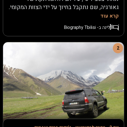
גאורגיה, שם נתקבל בחיוך על ידי הצוות המקומי.
לאחר נסיעה קצרה, נגיע למלון Biograph,
קרא עוד
נתמקם במלון שלנו וננוח לקראת המסע המרגש
לינה ב- Biography Tbilisi
שמצפה לנו.לעת ערב נצא לשיטוט קליל בעיר
ליהנות מהאווירה הקסומה של טביליסי בלילה.
2