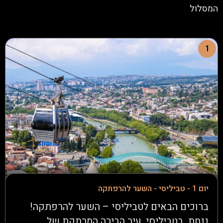
המסלול
1
יום 1 - טביליסי - השער להרפתקה
ברוכים הבאים לטביליסי – השער להרפתקה!
ננחת בטביליסי, עיר הבירה המרתקת של