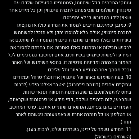
עותקי הסכמים ככל שיחתמו, היסטוריית הפעילות שלכם עם
פינגווין, תשלומים שביצעתם לחברת פינגווין וכן כל מידע אחר
שצוין לידו במפורש כי לא יתפרסם.
9. כמובן שאינכם חייבים למסור את המידע כולו או מקצתו
לחברת פינגווין, אולם בלא למוסרו יתכן ולא תוכלו להשתמש
בשירותים כאלו ואחרים שחברת פינגווין מעמידה לרשותכם או
לרכוש חבילות או הזמנות כאלו ואחרות. אם בחרתם למסור את
המידע ולעשות שימוש בשירותים, אתם תחשבו כמסכימים לכל
האמור בהצהרת ומדיניות פרטיות זו, בתנאי השימוש של האתר
ובכל מסמך אחר המופיע באתר וחל עליכם.
10. בעת השימוש באתר של פינגווין אדוונצ'ר טרוול ועמודים
עסקיים אחרים (דוגמת פייסבוק) יצטבר אצלנו מידע (לרבות
ביחס להתנהלותכם ברשת, הזמנות חופשה ופנאי שונות
שתבצעו, לוח הזמנים שלכם, דפי מידע או פרסומות שקראתם,
העמודים בהם צפיתם, הנושאים שעניינו אתכם, פרטי המחשב
או הטלפון או כל חומרה אחרת שבאמצעותה ניגשתם לאתר
ועוד).
11. המידע נשמר על ידינו, בשרתים שלנו, לרבות בענן.
(השרתים בישראל).