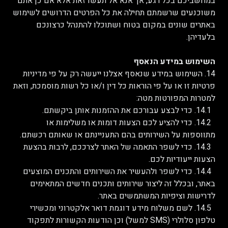
במחשביכם בכל רגע, אך אנא אל תעשו זאת אלא אם כן אתם
משוכנעים שרשמתם תחילה את כל הפרטים הדרושים לשימוש
באתרים שונים במקום בטוח ושתוכלו להתנהל כרצונכם
בלעדיהן.
השימוש במידע הנאסף
14. השימוש במידע שנאסף אצלנו ייעשה רק על פי מדיניות
פרטיות זו או על פי הוראות כל דין ו/או כל רשות מוסמכת, וזאת
למטרות המפורטות מטה:
14.1. כדי לבצע עבורכם את ההזמנות אותן ביקשתם.
14.2. כדי להציע לכם הצעות דומות או משלימות או
מתווספות על השירותים בהם התעניינתם או שאותם רכשתם.
14.3. כדי לשפר התאמה של האתר לצרככם, לרבות בהצעת
הצעות ייעודיות לכם.
14.4. כדי לשפר ולהעשיר את השירותים והתכנים המוצעים
באתר, ובכלל זה ליצור שירותים ותכנים חדשים המתאימים
לדרישות וציפיות המשתמשים באתר.
14.5. לשם משלוח מידע דוגמת דואר אלקטרוני ומכשירי
טלפון סלולרי (SMS למשל) וכן הודעות הקשורות לתפקוד