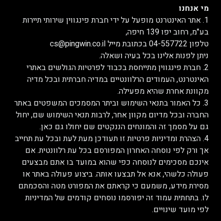
מי אנחנו
1. אתר האינטרנט מופעל על ידי חברת פינגווין שירותי תיירות
בע"מ, רחוב יפו 139 חיפה,
טלפון 04-557722 בכתובת מייל cs@pingwin.co.il
ניתן לפנות אלינו בכל בעיה ושאלה.
2. חברת פינגווין מתייחסת בכבוד לפרטיות הגולשים באתרי
האינטרנט, העמודים הרלוונטיים במדיה חברתית ובכל מדיה
מקוונת אחרת שהיא מפעילה.
3. כל האמור בתנאי השימוש וביתר המסמכים המשפטים באתר
החברה ובכל מדיום מקוון אחר, לרבות תנאי השימוש שם, יחול
גם על מסמך זה והמונחים הננקטים שם יחולו גם כאן.
4. הצהרת ומדיניות פרטיות זו תעודכן מעת לעת ובכל עת תחייב
אך ורק לפי נוסחה האחרון המפורסם בכל עת רלוונטית. אם
אינכם מסכימים לנוסחה כפי שהוא במועד בו אתם מבצעים
פעולה כלשהי, אנא אל תבצעו אותה. ביצוע פעולה באתר או
מסירת מידע, משמעם כי קראתם את המפורט מטה והסכמתם
לו. בתחתית עמוד זה יפורסמו נוסחים קודמים של המדיניות
לפי מועד שינויים.