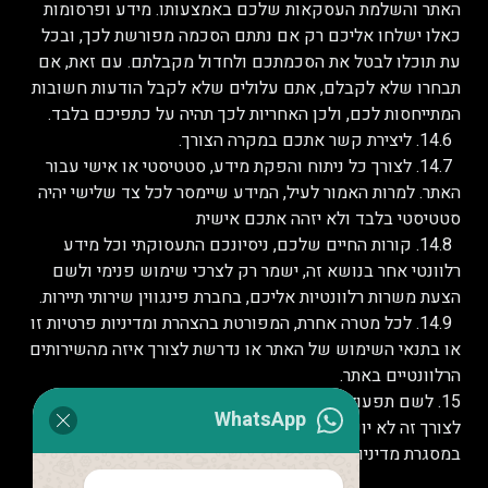
האתר והשלמת העסקאות שלכם באמצעותו. מידע ופרסומות
כאלו ישלחו אליכם רק אם נתתם הסכמה מפורשת לכך, ובכל
עת תוכלו לבטל את הסכמתכם ולחדול מקבלתם. עם זאת, אם
תבחרו שלא לקבלם, אתם עלולים שלא לקבל הודעות חשובות
המתייחסות לכם, ולכן האחריות לכך תהיה על כתפיכם בלבד.
14.6. ליצירת קשר אתכם במקרה הצורך.
14.7. לצורך כל ניתוח והפקת מידע, סטטיסטי או אישי עבור
האתר. למרות האמור לעיל, המידע שיימסר לכל צד שלישי יהיה
סטטיסטי בלבד ולא יזהה אתכם אישית
14.8. קורות החיים שלכם, ניסיונכם התעסוקתי וכל מידע
רלוונטי אחר בנושא זה, ישמר רק לצרכי שימוש פנימי ולשם
הצעת משרות רלוונטיות אליכם, בחברת פינגווין שירותי תיירות.
14.9. לכל מטרה אחרת, המפורטת בהצהרת ומדיניות פרטיות זו
או בתנאי השימוש של האתר או נדרשת לצורך איזה מהשירותים
הרלוונטיים באתר.
15. לשם תפעולו התקין ופיתוחו של האתר. המידע המשמש
WhatsApp
לצורך זה לא יועבר לצדדים שלישיים, אלא ככל שהדבר הותר
במסגרת מדיניות פרטיות זו, כפי שתעודכן מדי פעם.