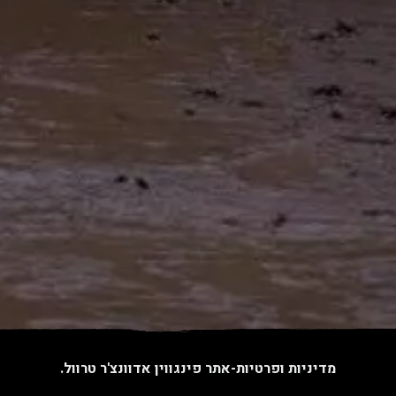
מדיניות ופרטיות-אתר פינגווין אדוונצ'ר טרוול.