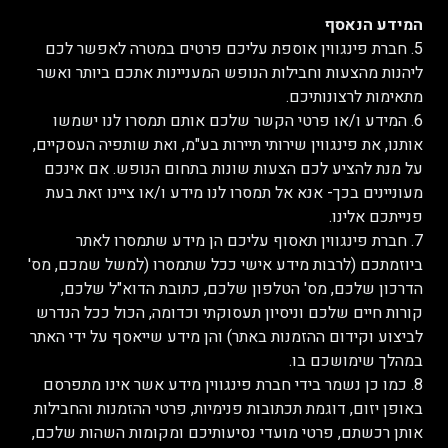
המידע הנאסף
5. חברת פינגווין אוספת עליכם פרטים במטרה לאפשר לכם
ליהנות מהצעות וחבילות הנופש המעניינות אתכם ביותר ואשר
מתאימות לרצונותיכם.
6. המידע ו/או פרטי הקשר שלכם אותם תמסרו לנו ישמשו
אותנו, את פינגווין שירותי תיירות בע"מ, ואת שותפיה העסקיים,
על מנת להציע לכם הצעות שונות בתחום הנופש. אם אינכם
מעוניינים בכך- אנא אל תמסרו לנו מידע ו/או ציינו זאת בעת
פנייתכם אלינו.
7. חברת פינגווין תאסוף עליכם הן מידע שתמסרו לאתר
ביוזמתכם (לרבות מידע אישי ככל שתמסרו (למשל שמכם, מס'
הדרכון שלכם, מס' הטלפון שלכם, כתובת הדוא"ל שלכם,
קורות חיים שלכם וניסיון תעסוקתי וכדומה, הכול ככל הנדרש
לביצוע וקידום ההזמנות באתר) והן מידע שייאסף על ידי האתר
במהלך שימושכם בו.
8. כמו כן נשמר בידי חברת פינגווין מידע אשר אינו מתפרסם
באופן יזום, דוגמת תכתובות פנימיות, פרטי ההזמנות והחבילות
אותן רכשתם, פרטי מועדי נסיעותיכם ומקומות השהות שלכם,