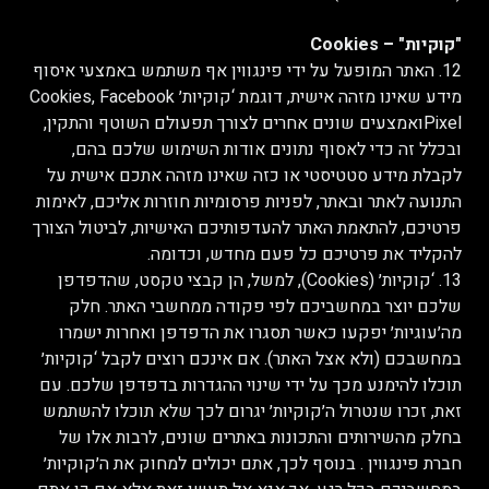
"קוקיות" – Cookies
12. האתר המופעל על ידי פינגווין אף משתמש באמצעי איסוף
מידע שאינו מזהה אישית, דוגמת ‘קוקיות׳ Cookies, Facebook
Pixelואמצעים שונים אחרים לצורך תפעולם השוטף והתקין,
ובכלל זה כדי לאסוף נתונים אודות השימוש שלכם בהם,
לקבלת מידע סטטיסטי או כזה שאינו מזהה אתכם אישית על
התנועה לאתר ובאתר, לפניות פרסומיות חוזרות אליכם, לאימות
פרטיכם, להתאמת האתר להעדפותיכם האישיות, לביטול הצורך
להקליד את פרטיכם כל פעם מחדש, וכדומה.
13. ‘קוקיות׳ (Cookies), למשל, הן קבצי טקסט, שהדפדפן
שלכם יוצר במחשביכם לפי פקודה ממחשבי האתר. חלק
מה׳עוגיות׳ יפקעו כאשר תסגרו את הדפדפן ואחרות ישמרו
במחשבכם (ולא אצל האתר). אם אינכם רוצים לקבל ‘קוקיות׳
תוכלו להימנע מכך על ידי שינוי ההגדרות בדפדפן שלכם. עם
זאת, זכרו שנטרול ה׳קוקיות׳ יגרום לכך שלא תוכלו להשתמש
בחלק מהשירותים והתכונות באתרים שונים, לרבות אלו של
חברת פינגווין . בנוסף לכך, אתם יכולים למחוק את ה׳קוקיות׳