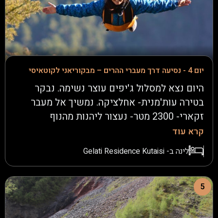
הסאונה והג'קוזי והספא מחכים לכם.
יום 4 - נסיעה דרך מעברי ההרים – מבקוריאני לקוטאיסי
היום נצא למסלול ג'יפים עוצר נשימה. נבקר
בטירה עות'מנית- אחלציקה. נמשיך אל מעבר
זקארי- 2300 מטר- נעצור ליהנות מהנוף
הפנורמי.בצהרים נעשה פיקניק ביער- נבשל,
קרא עוד
נבעיר מדורה קטנה ונהנה מהיופי של הטבע.
לינה ב- Gelati Residence Kutaisi
נמשיך בנסיעה אל עמק סאירמה, שם מחכה לנו
אקשן - זיפליין (אומגה מהירה) מעל הנהר- מוצ'ו
כיף. נמשיך בדרכנו בכביש המתפתל ביער עד
5
שנגיע לקוטאיסי – אחת הערים העתיקות
בגאורגיה. בערב, נצא בהליכה לארוחת ערב