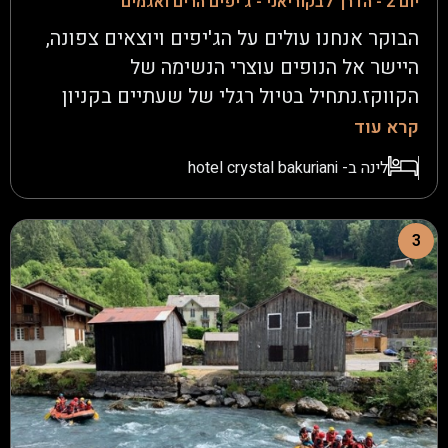
יום 2 - הדרך לבקוריאני - ג'יפים הרים ואגמים
הבוקר אנחנו עולים על הג'יפים ויוצאים צפונה,
היישר אל הנופים עוצרי הנשימה של
הקווקז.נתחיל בטיול רגלי של שעתיים בקניון
"דאשבשי", שם גשרי זכוכית תלויים מעל
קרא עוד
תהומות עמוקים ונחלים זורמים
לינה ב- hotel crystal bakuriani
למרגלותינו.נמשיך אל אגם צאלקה, פנינת טבע
בגובה 1350 מטר מעל פני הים, נתענג על ארוחת
צהריים במסעדה מקומית.בהמשך הדרך, נחצה
3
כפרים ציוריים ונעצור ליד אגם טאבצקורי (2020
מטר), אגם אלפיני מרהיב שמוקף בהרים
דרמטיים.נחצה את מעבר צחרצקרו (2360 מטר)
ונרגיש את האוויר הצלול של ההרים לפני שנרד
לבקוריאני - עיירת הסקי המפורסמת של
גאורגיה.