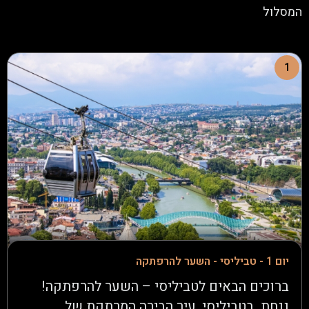
המסלול
1
יום 1 - טביליסי - השער להרפתקה
ברוכים הבאים לטביליסי – השער להרפתקה!
ננחת בטביליסי, עיר הבירה המרתקת של