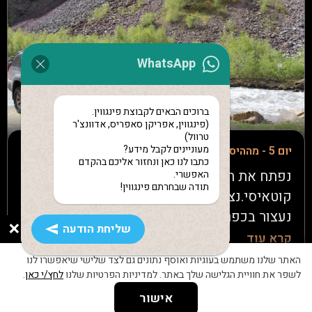
במסעדה על גדת נהר ריוני: בשר, תבשילים ויין
גאורגי משובח.
WhatsApp
ברוכים הבאים לקבוצת פינגווין.
(פינגווין, אפריקן סאפריס, אדוונצ'ר
טרוול)
מעוניינים לקבל מידע?
יום 5 - מההיסטוריה של קוטאיסי לפסגות של גודאורי
כתבו לנו כאן ונחזור אליכם בהקדם
נפתח את היום בשוק הצבעוני והתוסס של
האפשרי.
תודה שבחרתם פינגווין!
קוטאיסי.נצא לנסיעה ארוכה ב-high way. בדרך
נעצור בכפר אתני, נבקר ביקב משפחתי, נהנה
×
שליחת הודעה
מהיין הגאורגי המפורסם, נאכל ארוחת צהריים
קרא עוד
ונהנה ממופע פולקלור מקומי.נמשיך במסע בדרך
האתר שלנו משתמש בעוגיות ואוסף נתונים גם לצד שלישי שיאפשרו לנו
לינה ב- hotel mountain house
הצבאית ההיסטורית, הנוף כאן פשוט מהמם.
לשפר את חוויית הגלישה שלך באתר. למדיניות הפרטיות שלנו
לחץ/י כאן
.
נעצור להתרעננות ליד סכר שינוואלי. נמשיך
אישור