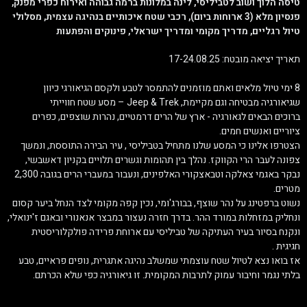
טיסה הלוך ושוב לטביליסי, לינה במלונות ברמה גבוהה ואירוח כפרי מפנק,
פנסיון מלא (3 ארוחות ביום), רכבי שטח איכותיים בנהיגה עצמית, מסלולי
טיול רגליים, מדריך מקומי ומדריך ישראלי, פינוקים והפתעות
תאריך יציאה מובטח: 17-24.08.25
8 ימי טיול מלאים ואתם מוזמנים להתמסר לטבע ולקסם הגיאורגי כיוון
שגיאורגיה מבטיחה וגם מקיימת, Jeep & Trek – מסע שטח חווייתי
ברוכים הבאים לגאורגיה - ארץ של הרים דרמטיים, נהרות שוצפים, כפרים
ציוריים ואנשים חמים.
הצטרפו אלינו כי המסע שלנו מתחיל בטביליסי , עיר הבירה התוססת, ונמשך
צפונה לעבר הרי הקווקז. נהלך בין תהומות וגשרים תלויים בקניון דאשבשי,
נבקר באגמי צאלקה וטבאצקורי האלפינים, ונעבור במעברי הרים בגובה 2,300
מטרים.
נשוט ברפטינג על נהר שוצף, בבורג'ומי, נכין קפה מקומי לצד הנחל ביער קסום
ונחליק במזחלות במורד ההר. בדרך חזרה נעצור במבצר אנאנורי ובאגם ז'ינואלי,
ונקנח בסיור בעיר העתיקה של טביליסי עם ארוחת פרידה פולקלוריסטית
חגיגית .
אז בואו נצא לטיול שטח עוצמתי שמשלב נהיגה אתגרית, נופים פראיים, טבע
בלתי נגמר וחיבור עמוק לתרבות המקומית. זו גיאורגיה כפי שלא הכרתם.