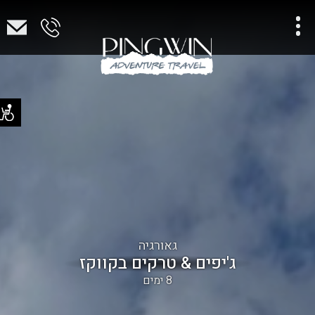
גאורגיה
ג'יפים & טרקים בקווקז
8 ימים