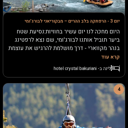
יום 3 - הרפתקה בלב ההרים – מבקוריאני לבורג'ומי
היום מחכה לנו יום עשיר בחוויות:נסיעת שטח
ביער תוביל אותנו לבורג'ומי, שם נצא לרפטינג
בנהר מקווארי - דרך מושלמת להרגיש את עוצמת
המים.נאכל ארוחת צהריים במסעדה בעיירה.נצא
קרא עוד
לטיול רגלי ביער קסום לצד נחל זורם- זהו
לינה ב- hotel crystal bakuriani
הפארק ההיסטורי של בורג'ומי - וכמיטב המסורת
הישראלית, נכין קפה ונאכל אבטיח לצד
הנחל.נחזור לבקוריאני ונעלה ברכבל לפסגת
4
ההרים בגובה 3,030 מטרים - לתצפית פנורמית
מרהיבה על הפסגות המושלגות. שם מחכה לנו
פעילות כיפית במיוחד הטובוגן - מזחלת מהירה
במורד ההר. לילה שני במלון Crystal - הבריכה,