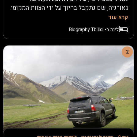
גאורגיה, שם נתקבל בחיוך על ידי הצוות המקומי.
לאחר נסיעה קצרה, נגיע למלון Biograph,
קרא עוד
נתמקם במלון שלנו וננוח לקראת המסע המרגש
לינה ב- Biography Tbilisi
שמצפה לנו.לעת ערב נצא לשיטוט קליל בעיר
ליהנות מהאווירה הקסומה של טביליסי בלילה.
2