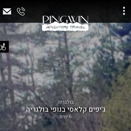
בולגריה
ג'יפים קלאסי בנופי בולגריה
6 ימים