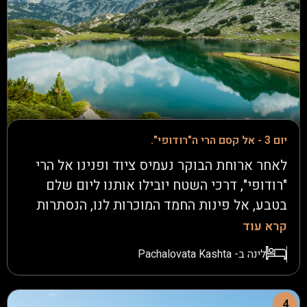
אל תחנת הרכבל עימו נטפס לתצפית וטיול רגלי
אל מול פסגת ה"מוסלה" (Musala). כך נשוב
למלון, להרגעות בספא ובבריכה, ארוחה טעימה
וליל מנוחה.
יום 3 - אל קסם הרי ה"רודופי".
לאחר ארוחת הבוקר נעמיס ציוד ופנינו אל הרי
"רודופי", דרכי השטח יובילו אותנו ליום שלם
בטבע, אל פינות החמד המוכרות לנו, הנסתרות
מעין התיירים, מפלי מים נחבאים, תצפיות
קרא עוד
למרחבים. היום באופן הכי ספונטני נכיר את
לינה ב- Pachalovata Kashta
בולגריה האמיתית, במפגשים ישירים ואותנטיים
שיש רק בהרים! באופן הכי מתאים נערוך
פיקניק משובח לארוחת צהריים ולארוחת הערב,
4