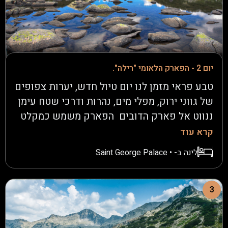
יום 2 - הפארק הלאומי "רילה".
טבע פראי מזמן לנו יום טיול חדש, יערות צפופים
של גווני ירוק, מפלי מים, נהרות ודרכי שטח עימן
ננווט אל פארק הדובים הפארק משמש כמקלט
לדובים שעברו התעללות, והוא מהווה מקום
קרא עוד
שיקום וגידול לדובים שאולצו להופיע בקרקסים
לינה ב- • Saint George Palace
נודדים משם נמשיך אל תצפית ה"סלע השחור"
מצוק נישא מעל נוף יפה בכל עונות השנה. עם
הדרך הנסתרת נגיע לחוות דגים, שם נאכל דגים
3
צלויים הכי טריים שאפשר, לתפוס את הרגע
בליבו של הטבע. נמשיך להתרגש בשטח בדרכינו