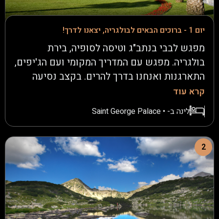
יום 1 - ברוכים הבאים לבולגריה, יצאנו לדרך!
מפגש לבבי בנתב"ג וטיסה לסופיה, בירת
בולגריה. מפגש עם המדריך המקומי ועם הג'יפים,
התארגנות ואנחנו בדרך להרים. בקצב נסיעה
מתאים עם הפסקות לקפה וארוחת צהריים נגיע
קרא עוד
למנזר "רילה" למרגלות ההרים ובלב הטבע, מפגש
לינה ב- • Saint George Palace
מרתק עם הנצרות האורתודוקסית אשר השפיעה
רבות על בולגריה בה נטייל. דרכי השטח קוראות
לנו ואנחנו נעלה אבק בין יערות ושדות, כפרים
2
וערוצי מים אל העיירה "באנסקו" ואל המלון,
מנוחה והתרעננות וארוחת ערב מסורתית, לילה
טוב.