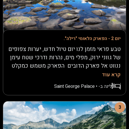
יום 2 - הפארק הלאומי "רילה".
טבע פראי מזמן לנו יום טיול חדש, יערות צפופים
של גווני ירוק, מפלי מים, נהרות ודרכי שטח עימן
ננווט אל פארק הדובים הפארק משמש כמקלט
לדובים שעברו התעללות, והוא מהווה מקום
קרא עוד
שיקום וגידול לדובים שאולצו להופיע בקרקסים
לינה ב- • Saint George Palace
נודדים משם נמשיך אל תצפית ה"סלע השחור"
מצוק נישא מעל נוף יפה בכל עונות השנה. עם
הדרך הנסתרת נגיע לחוות דגים, שם נאכל דגים
3
צלויים הכי טריים שאפשר, לתפוס את הרגע
בליבו של הטבע. נמשיך להתרגש בשטח בדרכינו