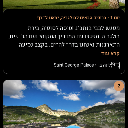
יום 1 - ברוכים הבאים לבולגריה, יצאנו לדרך!
מפגש לבבי בנתב"ג וטיסה לסופיה, בירת
בולגריה. מפגש עם המדריך המקומי ועם הג'יפים,
התארגנות ואנחנו בדרך להרים. בקצב נסיעה
מתאים עם הפסקות לקפה וארוחת צהריים נגיע
קרא עוד
למנזר "רילה" למרגלות ההרים ובלב הטבע, מפגש
לינה ב- • Saint George Palace
מרתק עם הנצרות האורתודוקסית אשר השפיעה
רבות על בולגריה בה נטייל. דרכי השטח קוראות
לנו ואנחנו נעלה אבק בין יערות ושדות, כפרים
2
וערוצי מים אל העיירה "באנסקו" ואל המלון,
מנוחה והתרעננות וארוחת ערב מסורתית, לילה
טוב.