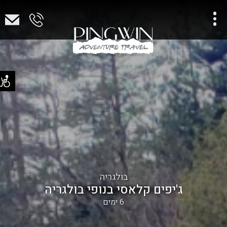
בולגריה
ג'יפים קלאסי בנופי בולגריה
6 ימים