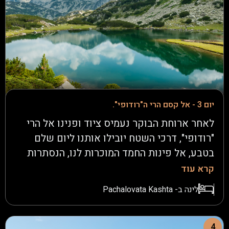
אל תחנת הרכבל עימו נטפס לתצפית וטיול רגלי
אל מול פסגת ה"מוסלה" (Musala). כך נשוב
למלון, להרגעות בספא ובבריכה, ארוחה טעימה
וליל מנוחה.
יום 3 - אל קסם הרי ה"רודופי".
לאחר ארוחת הבוקר נעמיס ציוד ופנינו אל הרי
"רודופי", דרכי השטח יובילו אותנו ליום שלם
בטבע, אל פינות החמד המוכרות לנו, הנסתרות
מעין התיירים, מפלי מים נחבאים, תצפיות
קרא עוד
למרחבים. היום באופן הכי ספונטני נכיר את
לינה ב- Pachalovata Kashta
בולגריה האמיתית, במפגשים ישירים ואותנטיים
שיש רק בהרים! באופן הכי מתאים נערוך
פיקניק משובח לארוחת צהריים ולארוחת הערב,
4