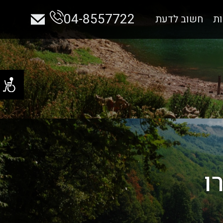
04-8557722
ות
חשוב לדעת
ו