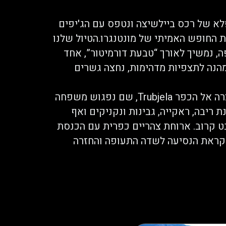
פלא של רכס ביילשיצה ונטפס עם הג'יפים
 מטר – שם נחוש את החופש האמיתי של מונטנגרו.הטיול שלנו
ה, נמשיך לאורך “טבעת דורמיטור”, אחד
הנה לתצפיות מדהימות, נחצה גשרים
נבקר במנזר אוסטרוג החצוב בסלע, נעשה דרך קצרה אל הכפר Trubjela, שם נפגוש משפחה
ריבה, ראקייה, גבינות ונקניקים ואף
ט קרוב. ארוחת צהריים כפרית עם הכנסת
 לקראת הנסיעה לשדה התעופה והחזרה